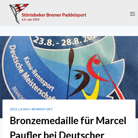
Zum
Inhalt
springen
2022
|
KANU-RENNSPORT
Bronzemedaille für Marcel
Paufler bei Deutscher