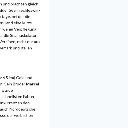
en und brachten gleich
elder See in Schleswig-
tage, bei der die
er Hand eine kurze
in wenig Verpflegung
r die Sitzmuskulatur
Vereinen, nicht nur aus
emark und Italien
z 6,5 km) Gold und
n. Sein Bruder
Marcel
d wurde
 schnellsten Fahrer
Konkurrenz an den
t auch Norddeutsche
asse der weiblichen