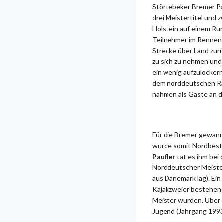
Störtebeker Bremer Pad
drei Meistertitel und 
Holstein auf einem Ru
Teilnehmer im Rennen 
Strecke über Land zurü
zu sich zu nehmen und,
ein wenig aufzulockern
dem norddeutschen Rau
nahmen als Gäste an d
Für die Bremer gewan
wurde somit Nordbeste
Paufler
tat es ihm bei
Norddeutscher Meister
aus Dänemark lag). Ei
Kajakzweier bestehe
Meister wurden. Über 
Jugend (Jahrgang 1993