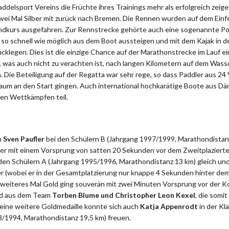
delsport Vereins die Früchte ihres Trainings mehr als erfolgreich zeig
zwei Mal Silber mit zurück nach Bremen. Die Rennen wurden auf dem Einf
ndkurs ausgefahren. Zur Rennstrecke gehörte auch eine sogenannte Por
so schnell wie möglich aus dem Boot aussteigen und mit dem Kajak in d
cklegen. Dies ist die einzige Chance auf der Marathonstrecke im Lauf e
 was auch nicht zu verachten ist, nach langen Kilometern auf dem Wasse
. Die Beteiligung auf der Regatta war sehr rege, so dass Paddler aus 24 
m an den Start gingen. Auch international hochkarätige Boote aus Dän
en Wettkämpfen teil.
n
Sven Paufler
bei den Schülern B (Jahrgang 1997/1999, Marathondistan
r mit einem Vorsprung von satten 20 Sekunden vor dem Zweitplazierte
 den Schülern A (Jahrgang 1995/1996, Marathondistanz 13 km) gleich un
 (wobei er in der Gesamtplatzierung nur knappe 4 Sekunden hinter dem
n weiteres Mal Gold ging souverän mit zwei Minuten Vorsprung vor der 
nd aus dem Team
Torben Blume und Christopher Leon Kexel
, die somi
eine weitere Goldmedaille konnte sich auch
Katja Appenrodt
in der Kl
/1994, Marathondistanz 19,5 km) freuen.