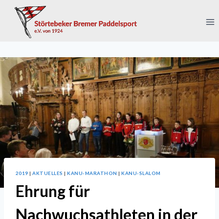
Zum
Inhalt
springen
2019
|
AKTUELLES
|
KANU-MARATHON
|
KANU-SLALOM
Ehrung für
Nachwuchsathleten in der