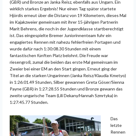
(GBR) und Bronze an Janka Reisz, ebenfalls aus Ungarn. Ein
wirklich starkes Ergebnis! Nur einen Tag später startete
Hjördis erneut über die Distanz von 19 Kilometern, dieses Mal
im Kajakzweier gemeinsam mit ihrer 15-jährigen Partnerin
Marit Behrens, die noch in der Jugendklasse startberechtigt
ist. Das eingespielte Bremer Juniorinnenteam fuhr ein
engagiertes Rennen mit nahezu fehlerfreien Portagen und
wurde dafür nach 1:30:08.30 Stunden mit einem
fantastischen fünften Platz belohnt. Die Freude war
riesengroß, zumal die beiden das erste Mal gemeinsam im
Zweier bei einer EM an den Start gingen. Erneut ging der
Titel an die starken Ungarinnen (Janka Reisz/Klaudia Kmetyo)
in 1:26:01.49 Stunden, Silber gewannen Greta Göser/Sienna
Payne (GBR) in 1:27:28.55 Stunden und Bronze gewann das
zweite ungarische Team (Lili Dekany/Hannah Szmrtyka) in
1:27:45.77 Stunden.
Das
letzte
Rennen