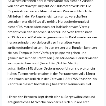
Kajakzweierrennen der Herren wurde aus diesen Gründen
von der Wettkampf-Jury auf 22,6 Kilometer verkürzt. Die
Organisatoren versuchten mit einem Wasserschlauch den
Athleten in der Portage Erleichtungen zu verschaffen,
trotzdem war die Hitze die größte Herausforderung bei
dieser EM. Marcel (dem noch der Kajakeiner vom Vortag
ordentlich in den Knochen steckte) und Sven traten nach
2019 das erste Mal wieder gemeinsam im Kajakzweier an, um
herauszufinden, ob sie bereits zu ihrer alten Form
zurückgefunden hatten. In den ersten drei Runden konnten
sie das Tempo in ihrer Verfolgergruppe mitgehen und
gemeinsam mit den Franzosen (Lois Mille/Mael Poirier) wieder
zum spanischen Boot (Jose Julian/Adrian Martin)
aufschließen. Mit dieser Dreiergruppe fuhren sie weiter ein
hohes Tempo, verloren aber in der Portage wertvolle Meter
und kamen schließlich in der Zeit von 1:38:1755 Stunden als
Zehnte in diesem hochklassig besetzten Rennen ins Ziel.
Hinter den Bremern liegt damit eine außergewöhnliche und
ereignisreiche EM-Woche, von der sie sich nun alle erst