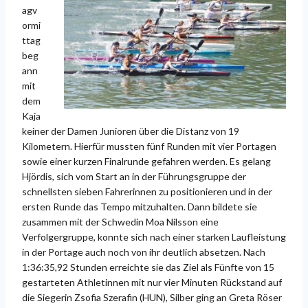
agv
ormi
ttag
beg
ann
mit
dem
Kaja
keiner der Damen Junioren über die Distanz von 19
Kilometern. Hierfür mussten fünf Runden mit vier Portagen
sowie einer kurzen Finalrunde gefahren werden. Es gelang
Hjördis, sich vom Start an in der Führungsgruppe der
schnellsten sieben Fahrerinnen zu positionieren und in der
ersten Runde das Tempo mitzuhalten. Dann bildete sie
zusammen mit der Schwedin Moa Nilsson eine
Verfolgergruppe, konnte sich nach einer starken Laufleistung
in der Portage auch noch von ihr deutlich absetzen. Nach
1:36:35,92 Stunden erreichte sie das Ziel als Fünfte von 15
gestarteten Athletinnen mit nur vier Minuten Rückstand auf
die Siegerin Zsofia Szerafin (HUN), Silber ging an Greta Röser