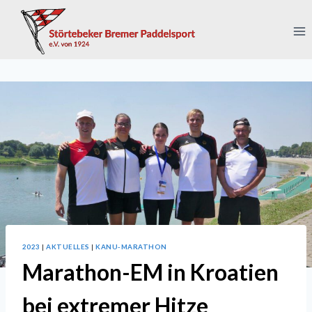
Zum
Inhalt
springen
2023
|
AKTUELLES
|
KANU-MARATHON
Marathon-EM in Kroatien
bei extremer Hitze