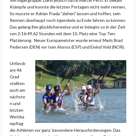
Verfolgergruppe. Dann jedoch hatte Marcel Pech: Er bekam
Krämpfe und konnte die letzten Portagen nicht mehr rennen.
So musste er Adrian Prada "ziehen" lassen und hoffen, sein
Rennen überhaupt noch irgendwie zu Ende fahren zu können.
Das gelang ihm glücklicherweise und er belegte so in der Zeit
von 2:16:49.62 Stunden mit dem 10. Platz eine Top-Ten-
Platzierung. Neuer Europameister wurde erneut Mads Brad
Pedersen (DEN) vor Ivan Alonso (ESP) und Eivind Vold (NOR).
Unfassb
are 46
Grad
stellten
auch am
nächste
n und
letzten
Wettka
mpftag
die Athleten vor ganz besondere Herausforderungen. Das