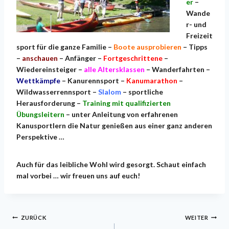
er
–
Wande
r- und
Freizeit
sport für die ganze Familie –
Boote ausprobieren
– Tipps
–
anschauen
– Anfänger –
Fortgeschrittene
–
Wiedereinsteiger –
alle Altersklassen
– Wanderfahrten –
Wettkämpfe
– Kanurennsport –
Kanumarathon
–
Wildwasserrennsport –
Slalom
– sportliche
Herausforderung –
Training mit qualifizierten
Übungsleitern
– unter Anleitung von erfahrenen
Kanusportlern die Natur genießen aus einer ganz anderen
Perspektive …
Auch für das leibliche Wohl wird gesorgt. Schaut einfach
mal vorbei … wir freuen uns auf euch!
Beitragsnavigation
ZURÜCK
WEITER