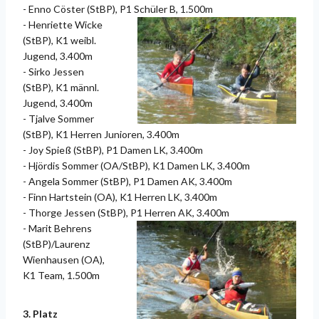
- Enno Cöster (StBP), P1 Schüler B, 1.500m
-
Henriette Wicke
(StBP), K1 weibl.
Jugend, 3.400m
- Sirko Jessen
(StBP), K1 männl.
Jugend, 3.400m
- Tjalve Sommer
(StBP), K1 Herren Junioren, 3.400m
- Joy Spieß (StBP), P1 Damen LK, 3.400m
- Hjördis Sommer (OA/StBP), K1 Damen LK, 3.400m
- Angela Sommer (StBP), P1 Damen AK, 3.400m
- Finn Hartstein (OA), K1 Herren LK, 3.400m
- Thorge Jessen (StBP), P1 Herren AK, 3.400m
-
Marit Behrens
(StBP)/Laurenz
Wienhausen (OA),
K1 Team, 1.500m
3. Platz