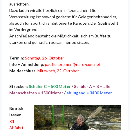
ausrichten.
Dazu laden wir alle herzlich ein mitzumachen. Die
Veranstaltung ist sowohl gedacht für Gelegenheitspaddler,
als auch für sportlich ambitionierte Kanuten. Der Spaß steht
im Vordergrund!
Anschließend besteht die Möglichkeit, sich am Buffet zu
stärken und gemütlich beisammen zu sitzen.
Termin:
Sonntag, 26. Oktober
Info + Anmeldung
:
paufler.bremen@nord-com.net
Meldeschluss:
Mittwoch, 22. Oktober
Strecken:
Schüler C = 500 Meter
/
Schüler A + B + alle
Mannschaften = 1500 Meter
/
ab Jugend = 3400 Meter
Bootsk
lassen:
K1
Abfahrt