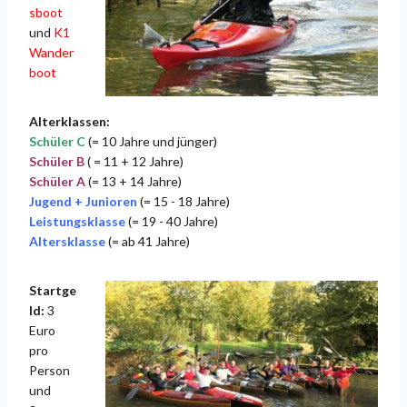
sboot
und
K1
Wander
boot
Alterklassen:
Schüler C
(= 10 Jahre und jünger)
Schüler B
( = 11 + 12 Jahre)
Schüler A
(= 13 + 14 Jahre)
Jugend + Junioren
(= 15 - 18 Jahre)
Leistungsklasse
(= 19 - 40 Jahre)
Altersklasse
(= ab 41 Jahre)
Startge
ld:
3
Euro
pro
Person
und