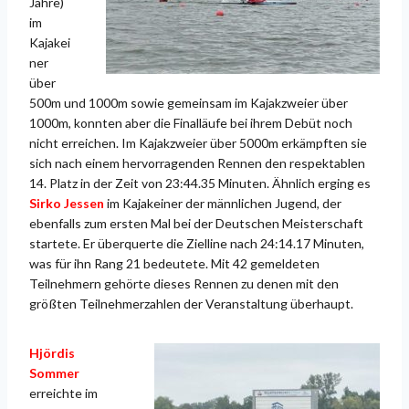
Jahre)
im
Kajakei
ner
über
500m und 1000m sowie gemeinsam im Kajakzweier über
1000m, konnten aber die Finalläufe bei ihrem Debüt noch
nicht erreichen. Im Kajakzweier über 5000m erkämpften sie
sich nach einem hervorragenden Rennen den respektablen
14. Platz in der Zeit von 23:44.35 Minuten. Ähnlich erging es
Sirko Jessen
im Kajakeiner der männlichen Jugend, der
ebenfalls zum ersten Mal bei der Deutschen Meisterschaft
startete. Er überquerte die Zielline nach 24:14.17 Minuten,
was für ihn Rang 21 bedeutete. Mit 42 gemeldeten
Teilnehmern gehörte dieses Rennen zu denen mit den
größten Teilnehmerzahlen der Veranstaltung überhaupt.
Hjördis
Sommer
erreichte im