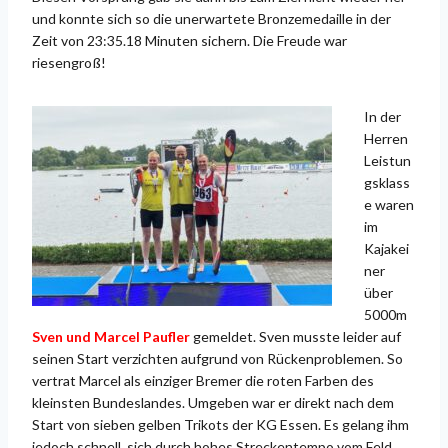
und konnte sich so die unerwartete Bronzemedaille in der
Zeit von 23:35.18 Minuten sichern. Die Freude war
riesengroß!
In der
Herren
Leistun
gsklass
e waren
im
Kajakei
ner
über
5000m
Sven und Marcel Paufler
gemeldet. Sven musste leider auf
seinen Start verzichten aufgrund von Rückenproblemen. So
vertrat Marcel als einziger Bremer die roten Farben des
kleinsten Bundeslandes. Umgeben war er direkt nach dem
Start von sieben gelben Trikots der KG Essen. Es gelang ihm
jedoch schnell, sich durch hohes Streckentempo vom Feld