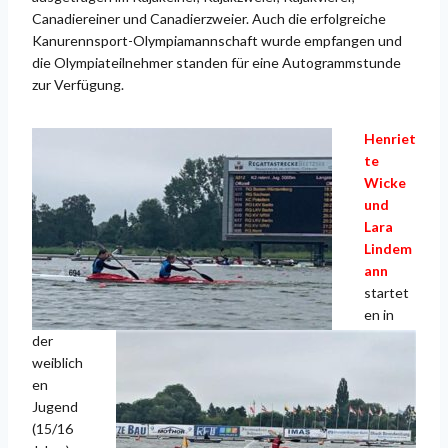
Canadiereiner und Canadierzweier. Auch die erfolgreiche
Kanurennsport-Olympiamannschaft wurde empfangen und
die Olympiateilnehmer standen für eine Autogrammstunde
zur Verfügung.
Henriet
te
Wicke
und
Lara
Lindem
ann
startet
en in
der
weiblich
en
Jugend
(15/16