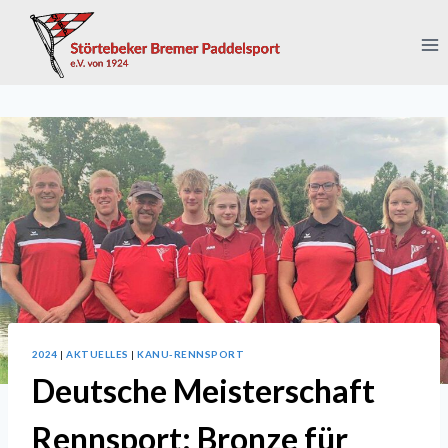
Zum
Inhalt
springen
2024
|
AKTUELLES
|
KANU-RENNSPORT
Deutsche Meisterschaft
Rennsport: Bronze für