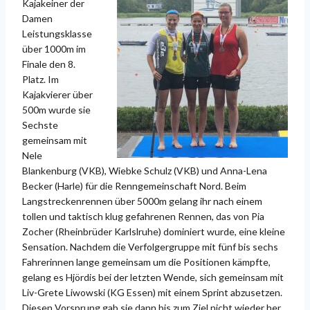
Kajakeiner der
Damen
Leistungsklasse
über 1000m im
Finale den 8.
Platz. Im
Kajakvierer über
500m wurde sie
Sechste
gemeinsam mit
Nele
Blankenburg (VKB), Wiebke Schulz (VKB) und Anna-Lena
Becker (Harle) für die Renngemeinschaft Nord. Beim
Langstreckenrennen über 5000m gelang ihr nach einem
tollen und taktisch klug gefahrenen Rennen, das von Pia
Zocher (Rheinbrüder Karlslruhe) dominiert wurde, eine kleine
Sensation. Nachdem die Verfolgergruppe mit fünf bis sechs
Fahrerinnen lange gemeinsam um die Positionen kämpfte,
gelang es Hjördis bei der letzten Wende, sich gemeinsam mit
Liv-Grete Liwowski (KG Essen) mit einem Sprint abzusetzen.
Diesen Vorsprung gab sie dann bis zum Ziel nicht wieder her