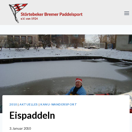
Zum
Inhalt
springen
2010
|
AKTUELLES
|
KANU-WANDERSPORT
Eispaddeln
3. Januar 2010