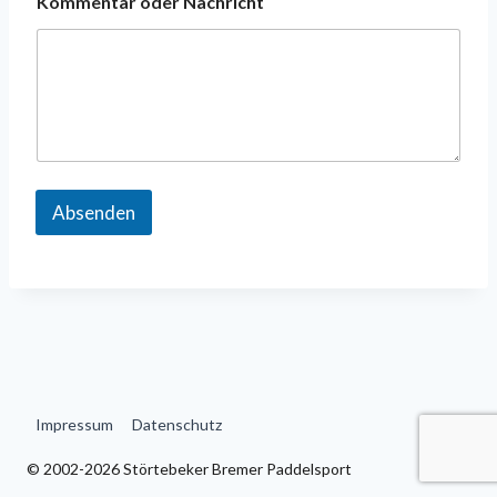
Kommentar oder Nachricht
N
a
c
h
r
i
c
h
t
*
Absenden
Impressum
Datenschutz
© 2002-2026 Störtebeker Bremer Paddelsport