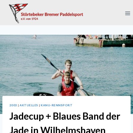
Zum
Inhalt
springen
2003
|
AKTUELLES
|
KANU-RENNSPORT
Jadecup + Blaues Band der
Jade in Wilhelmshaven