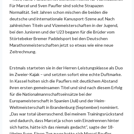
Für Marcel und Sven Paufler sind solche Strapazen
Normalität. Seit Jahren schon mischen die beiden die
deutsche und internationale Kanusport-Szene auf. Nach
zahlreichen Titeln und Vizemeisterschaften in der Jugend,
bei den Junioren und der U23 begann für die Brüder vom
Störtebeker Bremer Paddelsport bei den Deutschen
Marathonmeisterschaften jetzt so etwas wie eine neue
Zeitrechnung.
Erstmals starteten sie in der Herren-Leistungsklasse als Duo
im Zweier-Kajak – und setzten sofort eine echte Duftmarke.
In Kassel holten sich die Pauflers mit deutlichem Abstand
ihren ersten gemeinsamen Titel und sind nach diesem Erfolg
für die Nationalmannschaftseinsätze bei der
Europameisterschaft in Spanien (Juli) und der Heim-
Weltmeisterschaft in Brandenburg (September) nominiert.
„Das war total überraschend. Bei meinem Trainingsrückstand
und dadurch, dass Marcel ja schon sein Einzelrennen hinter
sich hatte, hätte ich das niemals gedacht“, sagte der 18-
jährige Sven. Einen Tag zuvor hatte sich Marcel Paufler