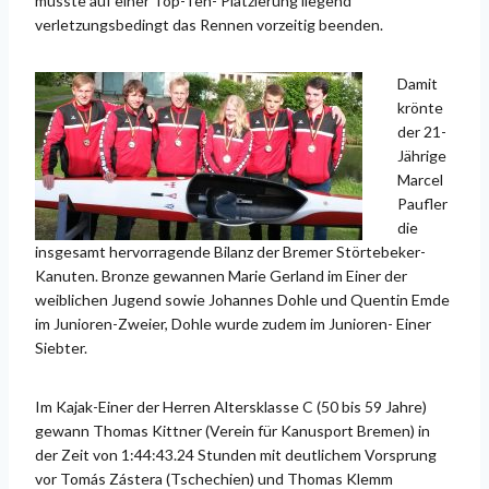
musste auf einer Top-Ten- Platzierung liegend
verletzungsbedingt das Rennen vorzeitig beenden.
Damit
krönte
der 21-
Jährige
Marcel
Paufler
die
insgesamt hervorragende Bilanz der Bremer Störtebeker-
Kanuten. Bronze gewannen Marie Gerland im Einer der
weiblichen Jugend sowie Johannes Dohle und Quentin Emde
im Junioren-Zweier, Dohle wurde zudem im Junioren- Einer
Siebter.
Im Kajak-Einer der Herren Altersklasse C (50 bis 59 Jahre)
gewann Thomas Kittner (Verein für Kanusport Bremen) in
der Zeit von 1:44:43.24 Stunden mit deutlichem Vorsprung
vor Tomás Zástera (Tschechien) und Thomas Klemm