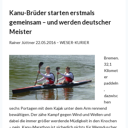
Kanu-Brüder starten erstmals
gemeinsam – und werden deutscher
Meister
Rainer Jüttner 22.05.2016 – WESER-KURIER
Bremen.
32,1
Kilomet
er
paddeln
,
dazwisc
hen
sechs Portagen mit dem Kajak unter dem Arm rennend
bewältigen. Der zähe Kampf gegen Wind und Wellen und
dabei die immer größer werdende Müdigkeit in den Knochen
– nein, Kanu-Marathon ist sicherlich nichts für Warmduscher.