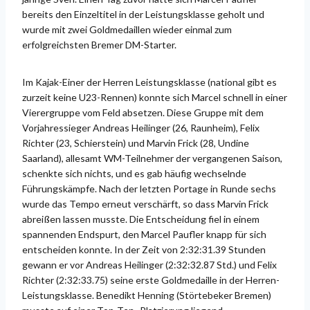
bereits den Einzeltitel in der Leistungsklasse geholt und
wurde mit zwei Goldmedaillen wieder einmal zum
erfolgreichsten Bremer DM-Starter.
Im Kajak-Einer der Herren Leistungsklasse (national gibt es
zurzeit keine U23-Rennen) konnte sich Marcel schnell in einer
Vierergruppe vom Feld absetzen. Diese Gruppe mit dem
Vorjahressieger Andreas Heilinger (26, Raunheim), Felix
Richter (23, Schierstein) und Marvin Frick (28, Undine
Saarland), allesamt WM-Teilnehmer der vergangenen Saison,
schenkte sich nichts, und es gab häufig wechselnde
Führungskämpfe. Nach der letzten Portage in Runde sechs
wurde das Tempo erneut verschärft, so dass Marvin Frick
abreißen lassen musste. Die Entscheidung fiel in einem
spannenden Endspurt, den Marcel Paufler knapp für sich
entscheiden konnte. In der Zeit von 2:32:31.39 Stunden
gewann er vor Andreas Heilinger (2:32:32.87 Std.) und Felix
Richter (2:32:33.75) seine erste Goldmedaille in der Herren-
Leistungsklasse. Benedikt Henning (Störtebeker Bremen)