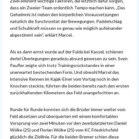
Zwei eminent wichtige Faktoren, die letztlich dafür sorgen,
dass ein Zweier-Team ordentlich Tempo machen kann. „Das
Geheimnis ist neben den körperlichen Voraussetzungen
natürlich die Synchronität der Bewegungen. Paddelschlag
und Schubkraft müssen so genau wie möglich aufeinander
abgestimmt sein“, erklärt Marcel.
Als es dann ernst wurde auf der Fulda bei Kassel, schienen
derlei Überlegungen geradezu absurd gewesen zu sein. Sven
Paufler zeigte sich trotz Trainingsrückstandes in einer
unerwartet bestechenden Form. Und obwohl Marcel das
intensive Rennen im Kajak-Einer vom Vortag noch in den
Knochen steckte, führten die beiden bereits nach den ersten
zurückhaltenden Kilometern das Feld unangefochten an.
Runde für Runde konnten sich die Brüder immer weiter vom
Feld absetzen und überquerten mit einem komfortablen
Vorsprung von zwei Minuten vor den zweitplatzierten Daniel
Wölke (25) und Florian Wölke (25) vom KC Friedrichsfeld
glücklich die Ziellinie. Für die beiden Bremer schien diese