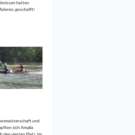
ebnissen hatten
fizieren, geschafft!
honmeisterschaft und
mpften sich Amalia
 den vierten Platz. Im