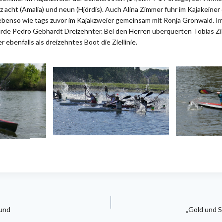
tz acht (Amalia) und neun (Hjördis). Auch Alina Zimmer fuhr im Kajakeine
 ebenso wie tags zuvor im Kajakzweier gemeinsam mit Ronja Gronwald. Im
rde Pedro Gebhardt Dreizehnter. Bei den Herren überquerten Tobias Z
 ebenfalls als dreizehntes Boot die Ziellinie.
gation
und
„Gold und S