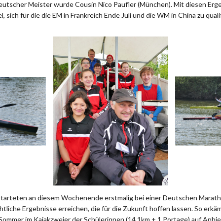
eutscher Meister wurde Cousin Nico Paufler (München). Mit diesen Erg
l, sich für die die EM in Frankreich Ende Juli und die WM in China zu quali
starteten an diesem Wochenende erstmalig bei einer Deutschen Marat
tliche Ergebnisse erreichen, die für die Zukunft hoffen lassen. So erkä
Sommer im Kajakzweier der Schülerinnen (14,1km + 1 Portage) auf Anhieb