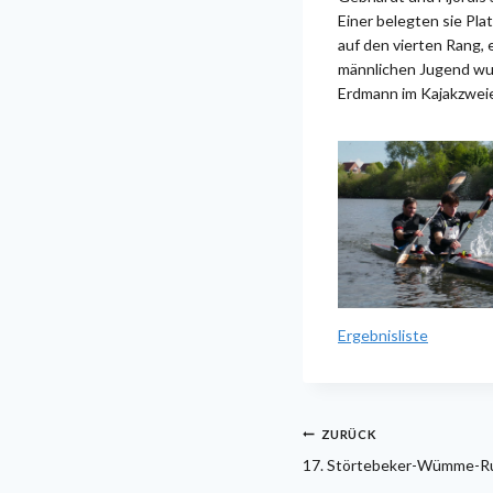
Einer belegten sie Pla
auf den vierten Rang,
männlichen Jugend wu
Erdmann im Kajakzweier
Ergebnisliste
Beitragsnavi
ZURÜCK
17. Störtebeker-Wümme-R