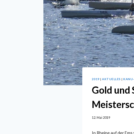
2019
|
AKTUELLES
|
KANU
Gold und 
Meistersc
12. Mai 2019
In Rheine auf der Ems