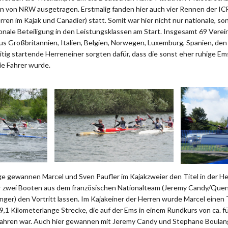
 von NRW ausgetragen. Erstmalig fanden hier auch vier Rennen der ICF
ren im Kajak und Canadier) statt. Somit war hier nicht nur nationale, son
onale Beteiligung in den Leistungsklassen am Start. Insgesamt 69 Verei
us Großbritannien, Italien, Belgien, Norwegen, Luxemburg, Spanien, de
eitig startende Herreneiner sorgten dafür, dass die sonst eher ruhige Em
ie Fahrer wurde.
lge gewannen Marcel und Sven Paufler im Kajakzweier den Titel in der H
r zwei Booten aus dem französischen Nationalteam (Jeremy Candy/Quen
ger) den Vortritt lassen. Im Kajakeiner der Herren wurde Marcel einen
9,1 Kilometerlange Strecke, die auf der Ems in einem Rundkurs von ca. 
fahren war. Auch hier gewannen mit Jeremy Candy und Stephane Boulan