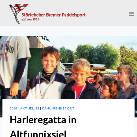
Zum
Inhalt
springen
2007
|
AKTUELLES
|
KANU-RENNSPORT
Harleregatta in
Altfunnixsiel