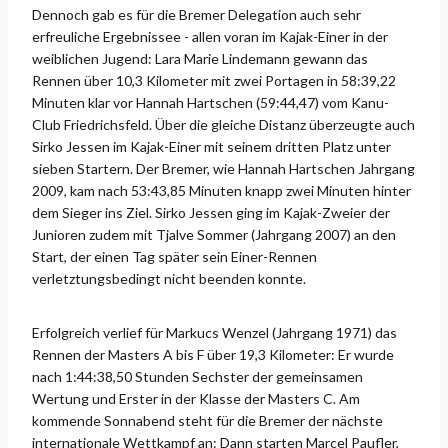
Dennoch gab es für die Bremer Delegation auch sehr
erfreuliche Ergebnissee - allen voran im Kajak-Einer in der
weiblichen Jugend: Lara Marie Lindemann gewann das
Rennen über 10,3 Kilometer mit zwei Portagen in 58:39,22
Minuten klar vor Hannah Hartschen (59:44,47) vom Kanu-
Club Friedrichsfeld. Über die gleiche Distanz überzeugte auch
Sirko Jessen im Kajak-Einer mit seinem dritten Platz unter
sieben Startern. Der Bremer, wie Hannah Hartschen Jahrgang
2009, kam nach 53:43,85 Minuten knapp zwei Minuten hinter
dem Sieger ins Ziel. Sirko Jessen ging im Kajak-Zweier der
Junioren zudem mit Tjalve Sommer (Jahrgang 2007) an den
Start, der einen Tag später sein Einer-Rennen
verletztungsbedingt nicht beenden konnte.
Erfolgreich verlief für Markucs Wenzel (Jahrgang 1971) das
Rennen der Masters A bis F über 19,3 Kilometer: Er wurde
nach 1:44:38,50 Stunden Sechster der gemeinsamen
Wertung und Erster in der Klasse der Masters C. Am
kommende Sonnabend steht für die Bremer der nächste
internationale Wettkampf an: Dann starten Marcel Paufler,