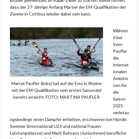
Bruder gemeinsam, im Kajak-Zwier zu starten. Beide hoffen,
dass der 27-Jährige Anfang Mai bei der EM-Qualifikation der
Zweier in Cottbus wieder dabei sein kann.
Währen
d bei
Sven
Paufler
die
internat
ionalen
Ambitio
Marcel Paufler (links) hat auf der Ems in Rheine
nen für
mit der EM-Qualifikation sein erstes Saisonziel
die
bereits erreicht. FOTO: MARTINA PAUFLER
Saison
2025
verletzu
ngsbedingt einen Dämpfer erhielten, erschweren bei Hjördis
Sommer (international U23 und national Frauen-
Leistungsklasse) und Marit Behrens (Juniorinnen) berufliche