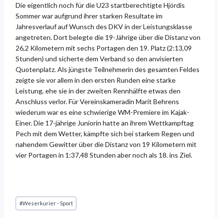
Die eigentlich noch für die U23 startberechtigte Hjördis
Sommer war aufgrund ihrer starken Resultate im
Jahresverlauf auf Wunsch des DKV in der Leistungsklasse
angetreten. Dort belegte die 19-Jährige über die Distanz von
26,2 Kilometern mit sechs Portagen den 19. Platz (2:13,09
Stunden) und sicherte dem Verband so den anvisierten
Quotenplatz. Als jüngste Teilnehmerin des gesamten Feldes
zeigte sie vor allem in den ersten Runden eine starke
Leistung, ehe sie in der zweiten Rennhälfte etwas den
Anschluss verlor. Für Vereinskameradin Marit Behrens
wiederum war es eine schwierige WM-Premiere im Kajak-
Einer. Die 17-jährige Juniorin hatte an ihrem Wettkampftag
Pech mit dem Wetter, kämpfte sich bei starkem Regen und
nahendem Gewitter über die Distanz von 19 Kilometern mit
vier Portagen in 1:37,48 Stunden aber noch als 18. ins Ziel.
Schlagworte:
#
Weserkurier - Sport