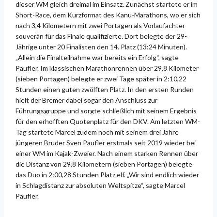
dieser WM gleich dreimal im Einsatz. Zunächst startete er im
Short-Race, dem Kurzformat des Kanu-Marathons, wo er sich
nach 3,4 Kilometern mit zwei Portagen als Vorlaufachter
souverän für das Finale qualifizierte. Dort belegte der 29-
Jährige unter 20 Finalisten den 14. Platz (13:24 Minuten).
„Allein die Finalteilnahme war bereits ein Erfolg“, sagte
Paufler. Im klassischen Marathonrennen über 29,8 Kilometer
(sieben Portagen) belegte er zwei Tage später in 2:10,22
Stunden einen guten zwölften Platz. In den ersten Runden
hielt der Bremer dabei sogar den Anschluss zur
Führungsgruppe und sorgte schließlich mit seinem Ergebnis
für den erhofften Quotenplatz für den DKV. Am letzten WM-
Tag startete Marcel zudem noch mit seinem drei Jahre
jüngeren Bruder Sven Paufler erstmals seit 2019 wieder bei
einer WM im Kajak-Zweier. Nach einem starken Rennen über
die Distanz von 29,8 Kilometern (sieben Portagen) belegte
das Duo in 2:00,28 Stunden Platz elf. „Wir sind endlich wieder
in Schlagdistanz zur absoluten Weltspitze“, sagte Marcel
Paufler.