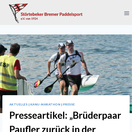
Zum
Inhalt
springen
AKTUELLES
|
KANU-MARATHON
|
PRESSE
Presseartikel: „Brüderpaar
Paufler zurück in der