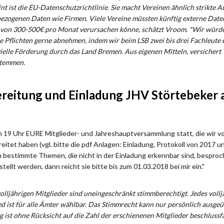
 ist die EU-Datenschutzrichtlinie. Sie macht Vereinen ähnlich strikte A
zogenen Daten wie Firmen. Viele Vereine müssten künftig externe Date
 von 300-500€ pro Monat verursachen könne, schätzt Vroom. "Wir würd
e Pflichten gerne abnehmen, indem wir beim LSB zwei bis drei Fachleute e
zielle Förderung durch das Land Bremen. Aus eigenen Mitteln, versichert 
stemmen.
ereitung und Einladung JHV Störtebeker
m 19 Uhr EURE Mitglieder- und Jahreshauptversammlung statt, die wir 
tet haben (vgl. bitte die pdf Anlagen: Einladung, Protokoll von 2017 u
 bestimmte Themen, die nicht in der Einladung erkennbar sind, bespro
ellt werden, dann reicht sie bitte bis zum 01.03.2018 bei mir ein."
volljährigen Mitglieder sind uneingeschränkt stimmberechtigt. Jedes vollj
ed ist für alle Ämter wählbar. Das Stimmrecht kann nur persönlich ausge
ist ohne Rücksicht auf die Zahl der erschienenen Mitglieder beschlussf