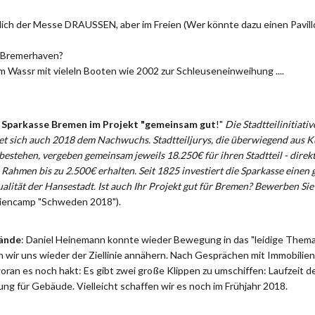
nlich der Messe DRAUSSEN, aber im Freien (Wer könnte dazu einen Pavillo
 Bremerhaven?
 Wassr mit vieleln Booten wie 2002 zur Schleuseneinweihung ....
 Sparkasse Bremen im Projekt "gemeinsam gut
!"
Die Stadtteilinitiati
 sich auch 2018 dem Nachwuchs. Stadtteiljurys, die überwiegend aus 
estehen, vergeben gemeinsam jeweils 18.250€ für ihren Stadtteil - direkt
 Rahmen bis zu 2.500€ erhalten. Seit 1825 investiert die Sparkasse einen 
ualität der Hansestadt. Ist auch Ihr Projekt gut für Bremen? Bewerben Sie
riencamp "Schweden 2018").
lände
: Daniel Heinemann konnte wieder Bewegung in das "leidige Thema"
nn wir uns wieder der Ziellinie annähern. Nach Gesprächen mit Immobil
woran es noch hakt: Es gibt zwei große Klippen zu umschiffen: Laufzeit 
tung für Gebäude. Vielleicht schaffen wir es noch im Frühjahr 2018.