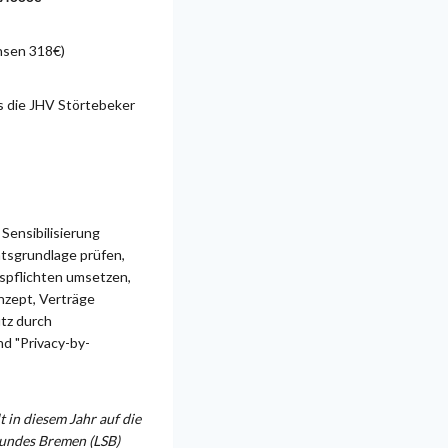
hsen 318€)
s die JHV Störtebeker
Sensibilisierung
tsgrundlage prüfen,
spflichten umsetzen,
nzept, Verträge
utz durch
d "Privacy-by-
 in diesem Jahr auf die
bundes Bremen (LSB)