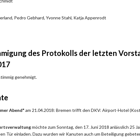
Schmidt
erland, Pedro Gebhard, Yvonne Stahl, Katja Appenrodt
igung des Protokolls der letzten Vorst
017
nstimmig genehmigt.
hte
emer Abend"
am 21.04.2018: Bremen trifft den DKV: Airport-Hotel (Kos
hrtsverwaltung
möchte zum Sonntag, den 17. Juni 2018 anlässlich 25 
nen Tür einladen. Dazu wurden wir Kanuten auch um Beteiligung gebeten