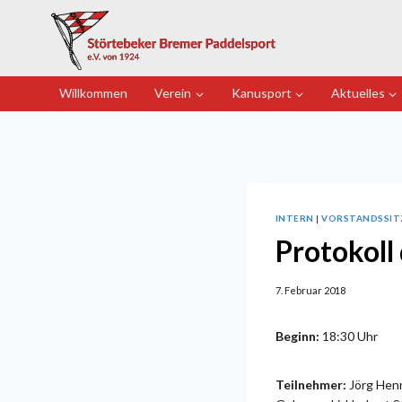
Zum
Inhalt
springen
Willkommen
Verein
Kanusport
Aktuelles
INTERN
|
VORSTANDSSI
Protokoll
7. Februar 2018
Beginn:
18:30 Uhr
Teilnehmer:
Jörg Henni