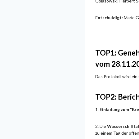
Golasowski, Herbert 
Entschuldigt:
Marie G
TOP1: Genehm
vom 28.11.2
Das Protokoll wird ei
TOP2: Beric
1,
Einladung zum "Br
2. Die
Wasserschifffa
zu einem Tag der offe