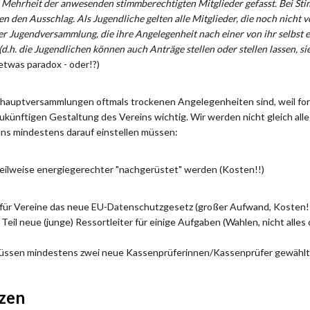
Mehrheit der anwesenden stimmberechtigten Mitglieder gefasst. Bei Stim
 den Ausschlag. Als Jugendliche gelten alle Mitglieder, die noch nicht vol
r Jugendversammlung, die ihre Angelegenheit nach einer von ihr selbst e
d.h. die Jugendlichen können auch Anträge stellen oder stellen lassen, si
 etwas paradox - oder!?)
hauptversammlungen oftmals trockenen Angelegenheiten sind, weil for
zukünftigen Gestaltung des Vereins wichtig. Wir werden nicht gleich al
uns mindestens darauf einstellen müssen:
ilweise energiegerechter "nachgerüstet" werden (Kosten!!)
 für Vereine das neue EU-Datenschutzgesetz (großer Aufwand, Kosten!
eil neue (junge) Ressortleiter für einige Aufgaben (Wahlen, nicht alles 
üssen mindestens zwei neue Kassenprüferinnen/Kassenprüfer gewählt
nzen