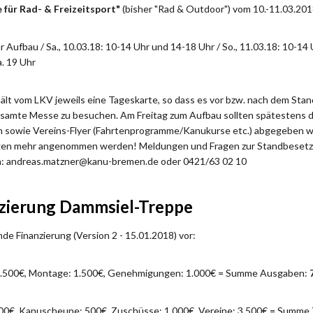
für Rad- & Freizeitsport"
(bisher "Rad & Outdoor") vom 10.-11.03.20
hr Aufbau / Sa., 10.03.18: 10-14 Uhr und 14-18 Uhr / So., 11.03.18: 10-14
a. 19 Uhr
ält vom LKV jeweils eine Tageskarte, so dass es vor bzw. nach dem Stan
gesamte Messe zu besuchen. Am Freitag zum Aufbau sollten spätestens d
n sowie Vereins-Flyer (Fahrtenprogramme/Kanukurse etc.) abgegeben
gen mehr angenommen werden! Meldungen und Fragen zur Standbeset
an: andreas.matzner@kanu-bremen.de oder 0421/63 02 10
nzierung Dammsiel-Treppe
de Finanzierung (Version 2 - 15.01.2018) vor:
4.500€, Montage: 1.500€, Genehmigungen: 1.000€ = Summe Ausgaben:
000€, Kanuscheune: 500€, Zuschüsse: 1.000€, Vereine: 3.500€ = Summe