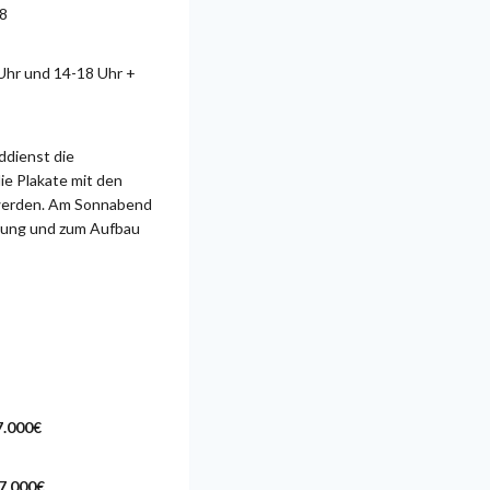
18
 Uhr und 14-18 Uhr +
ddienst die
ie Plakate mit den
 werden. Am Sonnabend
zung und zum Aufbau
7.000€
7.000€