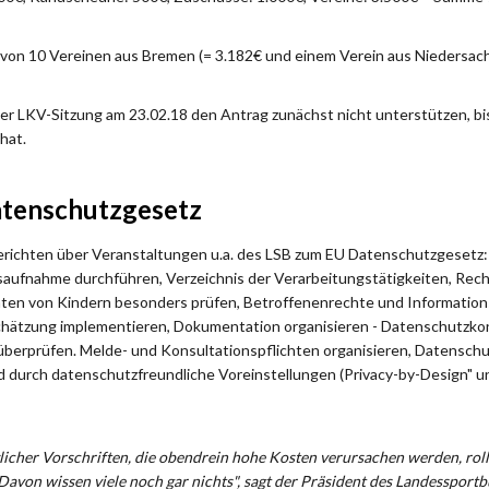
n von 10 Vereinen aus Bremen (= 3.182€ und einem Verein aus Niedersac
der LKV-Sitzung am 23.02.18 den Antrag zunächst nicht unterstützen, bi
hat.
tenschutzgesetz
erichten über Veranstaltungen u.a. des LSB zum EU Datenschutzgesetz: 
aufnahme durchführen, Verzeichnis der Verarbeitungstätigkeiten, Rech
en von Kindern besonders prüfen, Betroffenenrechte und Information
hätzung implementieren, Dokumentation organisieren - Datenschutzko
 überprüfen. Melde- und Konsultationspflichten organisieren, Datensch
 durch datenschutzfreundliche Voreinstellungen (Privacy-by-Design" un
licher Vorschriften, die obendrein hohe Kosten verursachen werden, rollt
Davon wissen viele noch gar nichts", sagt der Präsident des Landessport