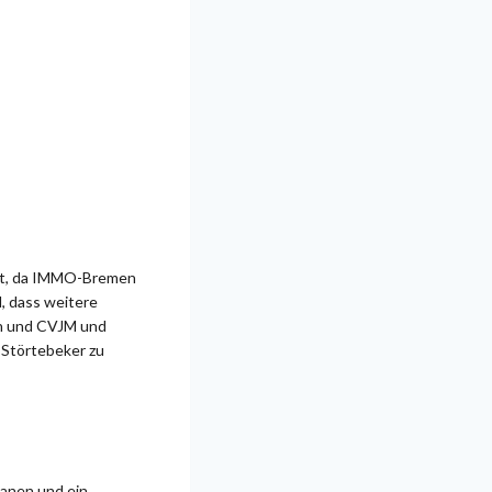
gert, da IMMO-Bremen
d, dass weitere
en und CVJM und
 Störtebeker zu
lanen und ein