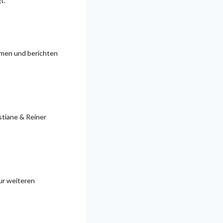
t.
mmen und berichten
stiane & Reiner
zur weiteren