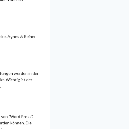
änke. Agnes & Reiner
itungen werden in der
t. Wichtig ist der
.
 von "Word Press".
werden können. Die