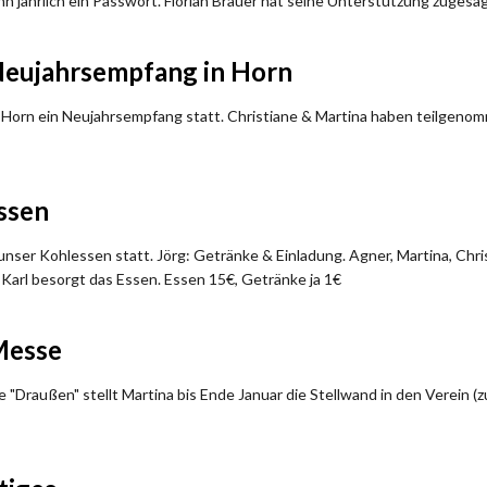
nn jährlich ein Passwort. Florian Brauer hat seine Unterstützung zugesag
eujahrsempfang in Horn
 Horn ein Neujahrsempfang statt. Christiane & Martina haben teilgeno
ssen
nser Kohlessen statt. Jörg: Getränke & Einladung. Agner, Martina, Chri
 Karl besorgt das Essen. Essen 15€, Getränke ja 1€
Messe
"Draußen" stellt Martina bis Ende Januar die Stellwand in den Verein (