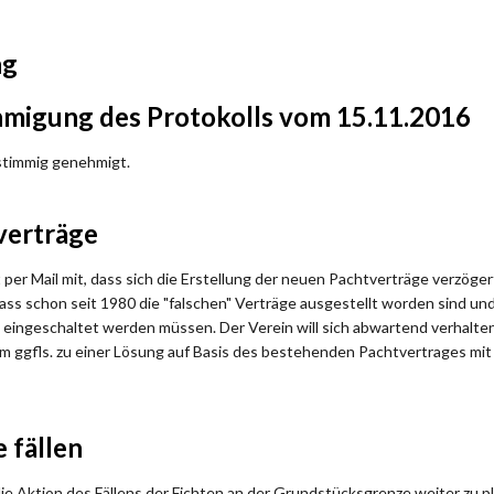
ng
migung des Protokolls vom 15.11.2016
nstimmig genehmigt.
verträge
t per Mail mit, dass sich die Erstellung der neuen Pachtverträge verzö
dass schon seit 1980 die "falschen" Verträge ausgestellt worden sind un
.) eingeschaltet werden müssen. Der Verein will sich abwartend verhalt
um ggfls. zu einer Lösung auf Basis des bestehenden Pachtvertrages mit
 fällen
ie Aktion des Fällens der Fichten an der Grundstücksgrenze weiter zu p