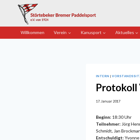
Zum
Inhalt
springen
Willkommen
Verein
Kanusport
Aktuelles
INTERN
|
VORSTANDSSI
Protokoll
17. Januar 2017
Beginn:
18:30 Uhr
Teilnehmer:
Jörg Henn
Schmidt, Jan Brockma
Entschuldigt:
Yvonne S