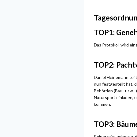
Tagesordnu
TOP1: Geneh
Das Protokoll wird ei
TOP2: Pacht
Daniel Heinemann teil
nun festgestellt hat, 
Behörden (Bau.. usw..
Natursport einladen, 
kommen.
TOP3: Bäume
Reiner wird gebeten, d