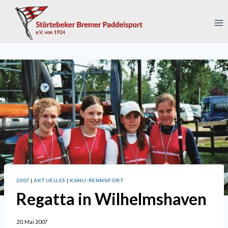
Zum
Inhalt
springen
2007
|
AKTUELLES
|
KANU-RENNSPORT
Regatta in Wilhelmshaven
20. Mai 2007