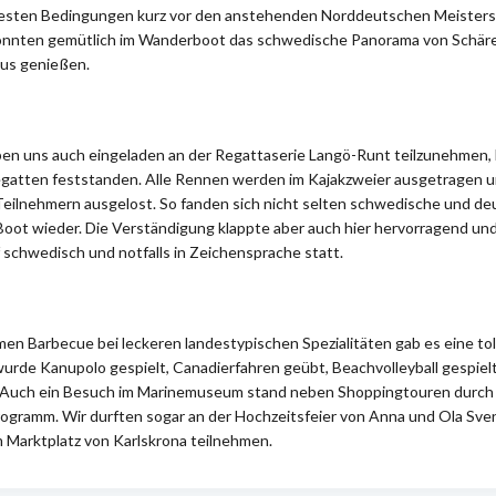
 besten Bedingungen kurz vor den anstehenden Norddeutschen Meisters
onnten gemütlich im Wanderboot das schwedische Panorama von Schäre
us genießen.
n uns auch eingeladen an der Regattaserie Langö-Runt teilzunehmen, be
egatten feststanden. Alle Rennen werden im Kajakzweier ausgetragen un
Teilnehmern ausgelost. So fanden sich nicht selten schwedische und d
oot wieder. Die Verständigung klappte aber auch hier hervorragend und
f schwedisch und notfalls in Zeichensprache statt.
n Barbecue bei leckeren landestypischen Spezialitäten gab es eine tol
rde Kanupolo gespielt, Canadierfahren geübt, Beachvolleyball gespielt 
. Auch ein Besuch im Marinemuseum stand neben Shoppingtouren durch 
ogramm. Wir durften sogar an der Hochzeitsfeier von Anna und Ola Sve
m Marktplatz von Karlskrona teilnehmen.