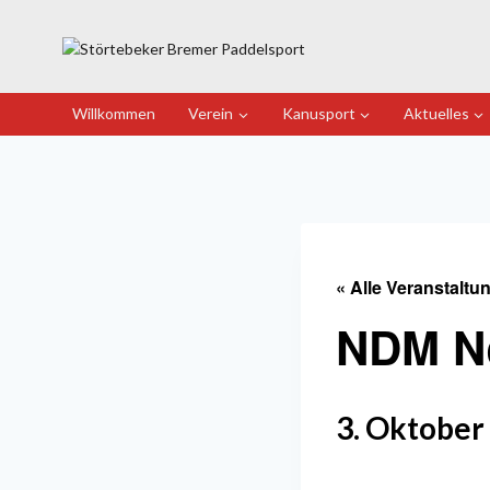
Zum
Inhalt
springen
Willkommen
Verein
Kanusport
Aktuelles
« Alle Veranstaltu
NDM N
3. Oktober