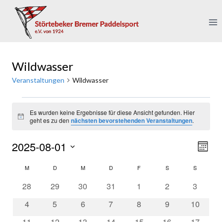
Zum
Inhalt
springen
Wildwasser
Veranstaltungen
Wildwasser
Veranstaltungen
Es wurden keine Ergebnisse für diese Ansicht gefunden. Hier
Hinweis
geht es zu den
nächsten bevorstehenden Veranstaltungen
.
2025-08-01
Ver
Ansi
Monat
Datum
Ans
Nav
M
MONTAG
D
DIENSTAG
M
MITTWOCH
D
DONNERSTAG
F
FREITAG
S
SAMSTAG
S
SONNTA
Kalender
wählen.
Nav
0
0
0
0
0
0
0
28
29
30
31
1
2
3
von
Veranstaltungen
Veranstaltungen
Veranstaltungen
Veranstaltungen
Veranstaltungen
Veranstaltungen
Veranst
0
0
0
0
0
0
0
4
5
6
7
8
9
10
Veranstaltungen
Veranstaltungen
Veranstaltungen
Veranstaltungen
Veranstaltungen
Veranstaltungen
Veranstaltungen
Veransta
0
0
0
0
0
0
0
11
12
13
14
15
16
17