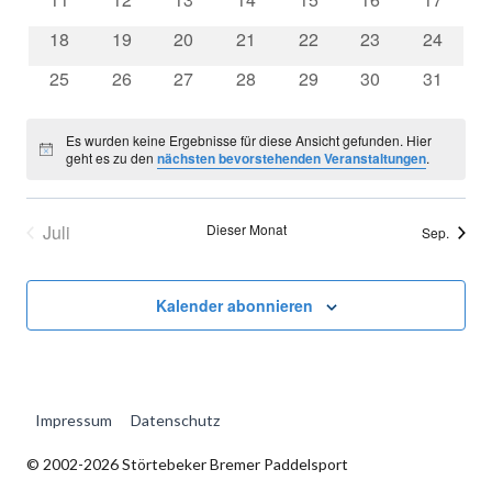
Veranstaltungen
Veranstaltungen
Veranstaltungen
Veranstaltungen
Veranstaltungen
Veranstaltungen
Veransta
0
0
0
0
0
0
0
18
19
20
21
22
23
24
Veranstaltungen
Veranstaltungen
Veranstaltungen
Veranstaltungen
Veranstaltungen
Veranstaltungen
Veransta
0
0
0
0
0
0
0
25
26
27
28
29
30
31
Veranstaltungen
Veranstaltungen
Veranstaltungen
Veranstaltungen
Veranstaltungen
Veranstaltungen
Veransta
Es wurden keine Ergebnisse für diese Ansicht gefunden. Hier
Hinweis
geht es zu den
nächsten bevorstehenden Veranstaltungen
.
Juli
Dieser Monat
Sep.
Kalender abonnieren
Impressum
Datenschutz
© 2002-2026 Störtebeker Bremer Paddelsport