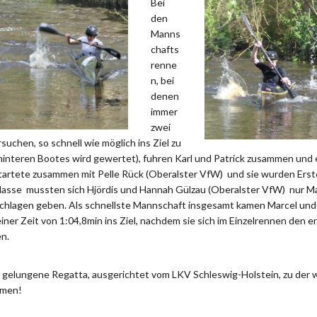
Bei
den
Manns
chafts
renne
n, bei
denen
immer
zwei
uchen, so schnell wie möglich ins Ziel zu
hinteren Bootes wird gewertet), fuhren Karl und Patrick zusammen und e
startete zusammen mit Pelle Rück (Oberalster VfW) und sie wurden Erste
asse mussten sich Hjördis und Hannah Gülzau (Oberalster VfW) nur Ma
chlagen geben. Als schnellste Mannschaft insgesamt kamen Marcel und 
iner Zeit von 1:04,8min ins Ziel, nachdem sie sich im Einzelrennen den er
en.
hr gelungene Regatta, ausgerichtet vom LKV Schleswig-Holstein, zu der w
mmen!