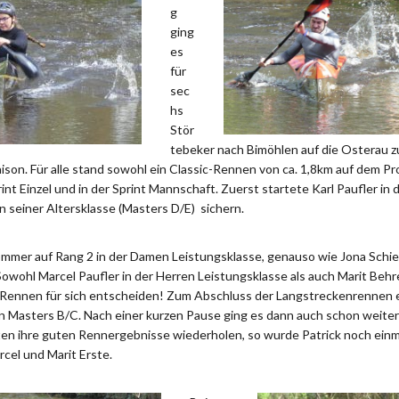
g
ging
es
für
sec
hs
Stör
tebeker nach Bimöhlen auf die Osterau 
son. Für alle stand sowohl ein Classic-Rennen von ca. 1,8km auf dem Pr
rint Einzel und in der Sprint Mannschaft. Zuerst startete Karl Paufler in
in seiner Altersklasse (Masters D/E) sichern.
ommer auf Rang 2 in der Damen Leistungsklasse, genauso wie Jona Schie
Sowohl Marcel Paufler in der Herren Leistungsklasse als auch Marit Be
 Rennen für sich entscheiden! Zum Abschluss der Langstreckenrennen e
den Masters B/C. Nach einer kurzen Pause ging es dann auch schon weite
ten ihre guten Rennergebnisse wiederholen, so wurde Patrick noch einmal
cel und Marit Erste.