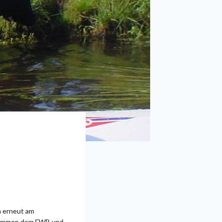
n erneut am
usammen dem FWB und