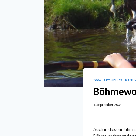
2004
|
AKTUELLES
|
KANU
Böhmewo
5. September 2004
Auch in diesem Jahr, 
Böhmewochenende teil