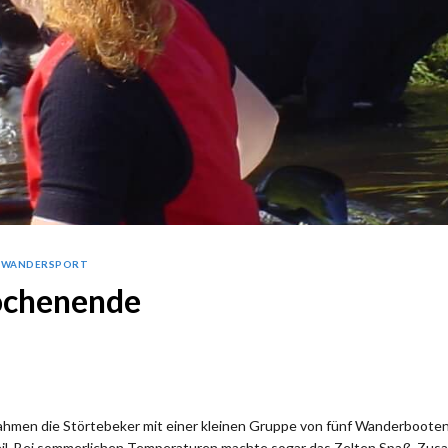
-WANDERSPORT
chenende
nahmen die Störtebeker mit einer kleinen Gruppe von fünf Wanderboote
. Bei sommerlichen Temperaturen machte sogar das Zelten Spaß. Z