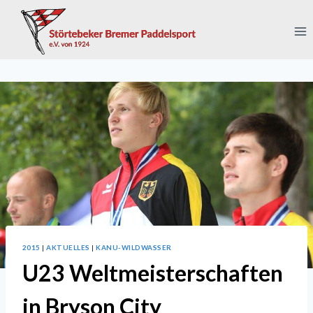
Zum
Inhalt
springen
2015
|
AKTUELLES
|
KANU-WILDWASSER
U23 Weltmeisterschaften
in Bryson City