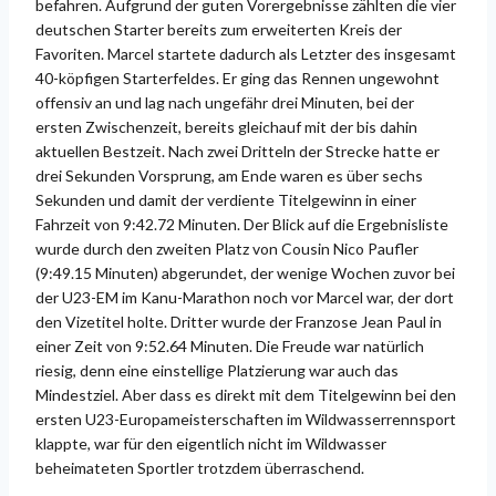
befahren. Aufgrund der guten Vorergebnisse zählten die vier
deutschen Starter bereits zum erweiterten Kreis der
Favoriten. Marcel startete dadurch als Letzter des insgesamt
40-köpfigen Starterfeldes. Er ging das Rennen ungewohnt
offensiv an und lag nach ungefähr drei Minuten, bei der
ersten Zwischenzeit, bereits gleichauf mit der bis dahin
aktuellen Bestzeit. Nach zwei Dritteln der Strecke hatte er
drei Sekunden Vorsprung, am Ende waren es über sechs
Sekunden und damit der verdiente Titelgewinn in einer
Fahrzeit von 9:42.72 Minuten. Der Blick auf die Ergebnisliste
wurde durch den zweiten Platz von Cousin Nico Paufler
(9:49.15 Minuten) abgerundet, der wenige Wochen zuvor bei
der U23-EM im Kanu-Marathon noch vor Marcel war, der dort
den Vizetitel holte. Dritter wurde der Franzose Jean Paul in
einer Zeit von 9:52.64 Minuten. Die Freude war natürlich
riesig, denn eine einstellige Platzierung war auch das
Mindestziel. Aber dass es direkt mit dem Titelgewinn bei den
ersten U23-Europameisterschaften im Wildwasserrennsport
klappte, war für den eigentlich nicht im Wildwasser
beheimateten Sportler trotzdem überraschend.