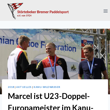
Zum
Inhalt
springen
2018
|
AKTUELLES
|
KANU-WILDWASSER
Marcel ist U23-Doppel-
Europameister im Kanu-