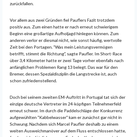
zurückfallen.
Vor allem aus zwei Gründen fiel Pauflers Fazit trotzdem
positiv aus. Zum einen hatte er nach erneut schwierigem
Beginn eine großartige Aufholjagd hinlegen können. Zum
anderen verlor er diesmal nicht, wie sonst häufig, wertvolle
Zeit bei den Portagen. "Was mein Leistungsvermögen
betrifft, stimmt die Richtung", sagte Paufler. Im Short-Race
über 3,4 Kilometer hatte er zwei Tage vorher ebenfalls nach
anfänglichen Problemen Rang 13 belegt. Das war für den
Bremer, dessen Spezialdisziplin die Langstrecke ist, auch
schon zufriedenstellend.
Doch bei seinem zweiten EM-Auftritt in Portugal tat sich der
einzige deutsche Vertreter im 24-köpfigen Teilnehmerfeld
erneut schwer. Im durch die Paddelschläge der Konkurrenz
aufgewühlten "Kabbelwasser" kam er zunächst gar nicht in
Schwung. Nachdem sich Marcel Paufler deshalb zu einem
weiten Ausweichmanöver auf dem Fluss entschlossen hatte,