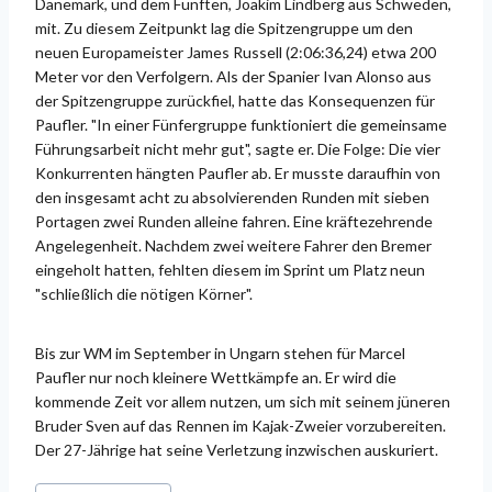
Dänemark, und dem Fünften, Joakim Lindberg aus Schweden,
mit. Zu diesem Zeitpunkt lag die Spitzengruppe um den
neuen Europameister James Russell (2:06:36,24) etwa 200
Meter vor den Verfolgern. Als der Spanier Ivan Alonso aus
der Spitzengruppe zurückfiel, hatte das Konsequenzen für
Paufler. "In einer Fünfergruppe funktioniert die gemeinsame
Führungsarbeit nicht mehr gut", sagte er. Die Folge: Die vier
Konkurrenten hängten Paufler ab. Er musste daraufhin von
den insgesamt acht zu absolvierenden Runden mit sieben
Portagen zwei Runden alleine fahren. Eine kräftezehrende
Angelegenheit. Nachdem zwei weitere Fahrer den Bremer
eingeholt hatten, fehlten diesem im Sprint um Platz neun
"schließlich die nötigen Körner".
Bis zur WM im September in Ungarn stehen für Marcel
Paufler nur noch kleinere Wettkämpfe an. Er wird die
kommende Zeit vor allem nutzen, um sich mit seinem jüneren
Bruder Sven auf das Rennen im Kajak-Zweier vorzubereiten.
Der 27-Jährige hat seine Verletzung inzwischen auskuriert.
Schlagworte: