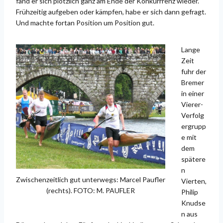
fand er sich plötzlich ganz am Ende der Konkurrrenz wieder.
Frühzeitig aufgeben oder kämpfen, habe er sich dann gefragt.
Und machte fortan Position um Position gut.
Lange
Zeit
fuhr der
Bremer
in einer
Vierer-
Verfolg
ergrupp
e mit
dem
spätere
n
Zwischenzeitlich gut unterwegs: Marcel Paufler
Vierten,
(rechts). FOTO: M. PAUFLER
Philip
Knudse
n aus