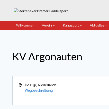
Zum
Inhalt
springen
Willkommen
Verein
Kanusport
Aktuelles
KV Argonauten
Adresse
De Rijp
,
Niederlande
Wegbeschreibung