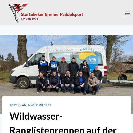
Zum
Inhalt
springen
2022
|
KANU-WILDWASSER
Wildwasser-
Ranglistenrennen auf der