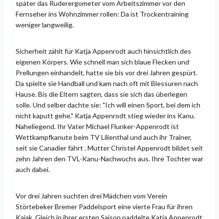
später das Ruderergometer vom Arbeitszimmer vor den
Fernseher ins Wohnzimmer rollen: Da ist Trockentraining
weniger langweilig.
Sicherheit zählt für Katja Appenrodt auch hinsichtlich des
eigenen Körpers. Wie schnell man sich blaue Flecken und
Prellungen einhandelt, hatte sie bis vor drei Jahren gespürt.
Da spielte sie Handball und kam nach oft mit Blessuren nach
Hause. Bis die Eltern sagten, dass sie sich das überlegen
solle. Und selber dachte sie: "Ich will einen Sport, bei dem ich
nicht kaputt gehe." Katja Appenrodt stieg wieder ins Kanu.
Naheliegend. Ihr Vater Michael Flunker-Appenrodt ist
Wettkampfkanute beim TV Lilienthal und auch ihr Trainer,
seit sie Canadier fährt . Mutter Christel Appenrodt bildet seit
zehn Jahren den TVL-Kanu-Nachwuchs aus. Ihre Tochter war
auch dabei.
Vor drei Jahren suchten drei Mädchen vom Verein
Störtebeker Bremer Paddelsport eine vierte Frau für ihren
Kajak. Gleich in ihrer ersten Saison paddelte Katja Appenrodt