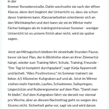
in der
Bremer Ronzelenstraße. Dahin wechselte sie nach der elften
Klasse, denn dort beginnt der Unterricht so, dass sie schon
davor trainieren kann. Klassenarbeiten orientieren sich an
den Wettkämpfen und dort kann sie sie im Winter mehr
Fächer belegen als im trainingsintensiven Sommer - weniger
Unterricht ist es unterm Strich aber nicht, wird sie später
sagen.
Jetzt am Mittagstisch bleiben ihr eineinhalb Stunden Pause,
bevor sie laut Plan, der in Blickhöhe oben an ihrer Zimmertür
hängt, wieder zum Training fährt. Schule, Training, Freunde -
"Der Tag ist komplett durchgeplant", sagt Katja Appenrodt
und lächelt. "Alles Positivstress." Im Sommer trainiert sie
lieber. 6,5 Kilometer Kuhgraben auf und ab. Jetzt im Winter
stehen mehr Hanteln, Laufen, Schwimmen, Seilspringen,
Liegestütze und Ruderergometer auf dem Plan. "Damit man
fit bleibt." Auf dem Kuhgraben fährt sie derzeit nur viermal
pro Woche, aber an diesem Nachmittag geht es wegen des
Sturms nicht. Sicherheit gehe vor, sagt sie und wird darum