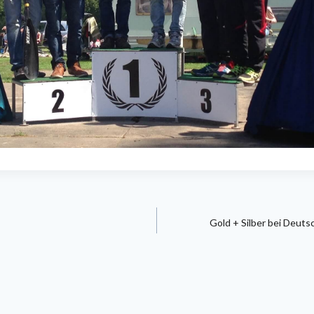
gation
Gold + Silber bei Deuts