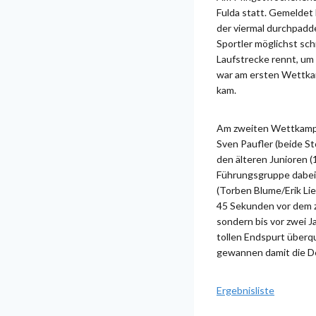
Fulda statt. Gemeldet 
der viermal durchpadd
Sportler möglichst sc
Laufstrecke rennt, um
war am ersten Wettkam
kam.
Am zweiten Wettkampft
Sven Paufler (beide S
den älteren Junioren (
Führungsgruppe dabei
(Torben Blume/Erik Li
45 Sekunden vor dem z
sondern bis vor zwei 
tollen Endspurt überqu
gewannen damit die De
Ergebnisliste