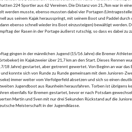
hatten 224 Sportler aus 62 Vereinen. Die Distanz von 21,7km war in ein
elt werden musste, ebenso mussten dabei vier Portagen (Umtragestelle
hnell aus seinem Kajak herausspringt, mit seinem Boot und Paddel durch
 dann ebenso schnell wieder ins Boot einzusteigen) bewältigt werden.
pftag der Rasen in der Portage äußerst rutschig, so dass es dabei zu z
ag gingen in der männlichen Jugend (15/16 Jahre) die Bremer Athlete
törtebeker) im Kajakzweier über 21,7 km an den Start. Dieses Rennen w
17/18 Jahre) gestartet, aber getrennt gewertet. Von Beginn an war das 
 und konnte sich von Runde zu Runde gemeinsam mit dem Junioren-Zw
eseke) immer weiter vom Verfolgerfeld absetzen und sich so einen deut
weiten Jugendboot aus Raunheim herausfahren. Torben ist übrigens k
Jahren ebenfalls für Bremen gestartet, bevor er nach Potsdam gewechsel
erten Martin und Sven mit nur drei Sekunden Rückstand auf die Junioren
utsche Meisterschaft in der Jugendklasse.