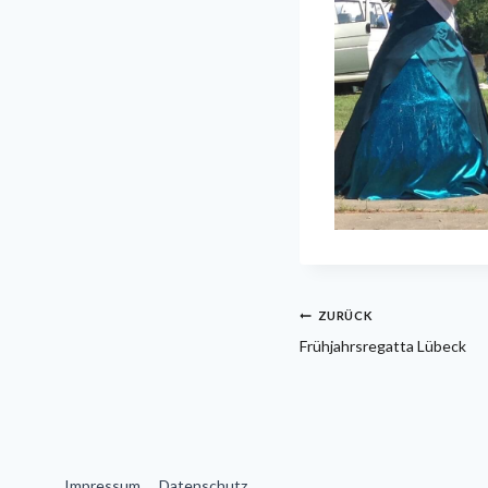
Beitragsnavi
ZURÜCK
Frühjahrsregatta Lübeck
Impressum
Datenschutz