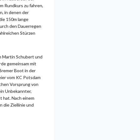
em Rundkurs zu fahren,
n, in denen der
 die 150m lange
 Durch den Dauerregen
ahlreichen Stürzen
n Martin Schubert und
urde gemeinsam mit
Bremer Boot in der
eier vom KC Potsdam
lichen Vorsprung von
ein Unbekannter,
t hat. Nach einem
 die Ziellinie und