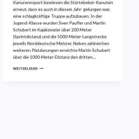
Kanurennsport bewiesen die Störtebeker-Kanuten
erneut, dass es auch in diesem Jahr gelungen war,
eine schlagkräftige Truppe aufzubauen. In der
Jugend-Klasse wurden Sven Paufler und Martin
Schubert im Kajakzweier über 200 Meter
(Sprintdistanz) und die 5000-Meter-Langstrecke
jeweils Norddeutsche Meister. Neben zahlreichen
weiteren Platzierungen erreichte Martin Schubert
über die 1000-Meter-Distanz den dritten…
2X
WEITERLESEN
GOLD,
4X
SILBER,
1X
BRONZE
BEI
NORDDEUTSCHEN
MEISTERSCHAFTEN
IN
HAMBURG