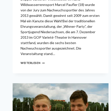
Wildwasserrennsport Marcel Paufler (18) wurde
von der Jury zum Nachwuchssportler des Jahres
2013 gewählt. Damit gewinnt seit 2009 zum ersten
Mal ein Kanute diese Wahl!Bei der traditionellen
Ehrungsveranstaltung, der „Winner-Party“, der
Sportjugend Niedersachsen, die am 7. Dezember
2013 im GOP Varieté-Theater in Hannover
stattfand, wurden die sechs besten
Nachwuchssportler ausgezeichnet. Die
Veranstaltung stand…
NACHWUCHSSPORTLER
WEITERLESEN
DES
JAHRES
2013:
MARCEL
PAUFLER