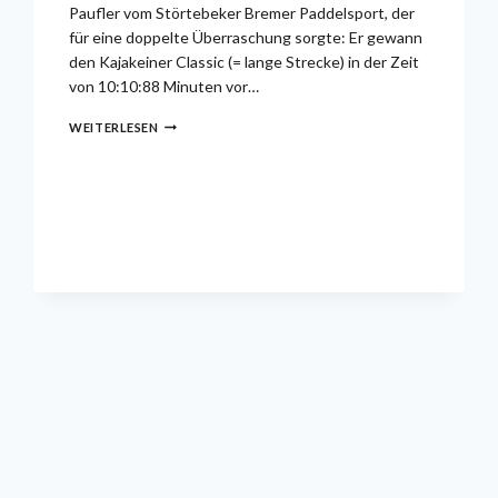
Paufler vom Störtebeker Bremer Paddelsport, der
für eine doppelte Überraschung sorgte: Er gewann
den Kajakeiner Classic (= lange Strecke) in der Zeit
von 10:10:88 Minuten vor…
DOPPELWELTMEISTER
WEITERLESEN
IM
KANU-
WILDWASSER
DER
JUNIOREN