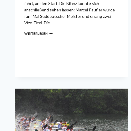
fährt, an den Start. Die Bilanz konnte sich
anschließend sehen lassen: Marcel Paufler wurde
fünf Mal Süddeutscher Meister und errang zwei
Vize-Titel. Die…
5X
WEITERLESEN
GOLD
+
2X
SILBER
BEI
SÜDDEUTSCHEN
MEISTERSCHAFTEN