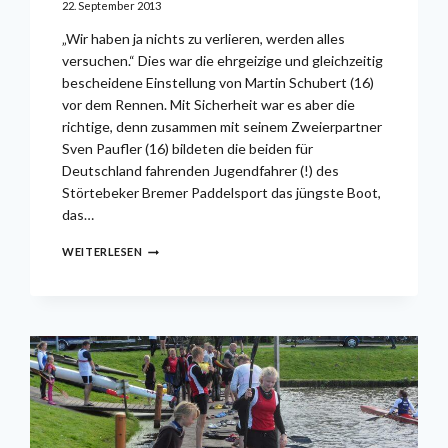
22. September 2013
„Wir haben ja nichts zu verlieren, werden alles
versuchen.“ Dies war die ehrgeizige und gleichzeitig
bescheidene Einstellung von Martin Schubert (16)
vor dem Rennen. Mit Sicherheit war es aber die
richtige, denn zusammen mit seinem Zweierpartner
Sven Paufler (16) bildeten die beiden für
Deutschland fahrenden Jugendfahrer (!) des
Störtebeker Bremer Paddelsport das jüngste Boot,
das…
WELTMEISTERSCHAFTEN
WEITERLESEN
IM
KANU-
MARATHON
AUF
DEM
LAKE
BAGSVAERD
IN
DÄNEMARK