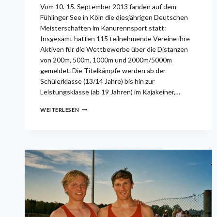
Vom 10.-15. September 2013 fanden auf dem
Fühlinger See in Köln die diesjährigen Deutschen
Meisterschaften im Kanurennsport statt:
Insgesamt hatten 115 teilnehmende Vereine ihre
Aktiven für die Wettbewerbe über die Distanzen
von 200m, 500m, 1000m und 2000m/5000m
gemeldet. Die Titelkämpfe werden ab der
Schülerklasse (13/14 Jahre) bis hin zur
Leistungsklasse (ab 19 Jahren) im Kajakeiner,…
3
WEITERLESEN
MEDAILLEN
FÜR
STÖRTEBEKER
SPORTLER
BEI
DEN
DEUTSCHEN
KANURENNSPORT-
MEISTERSCHAFTEN
IN
KÖLN