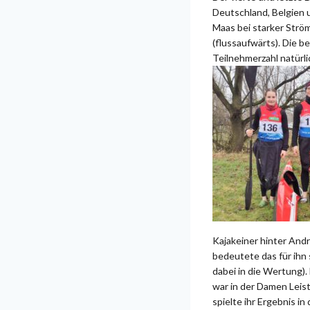
Deutschland, Belgien u
Maas bei starker Strö
(flussaufwärts). Die b
Teilnehmerzahl natürl
Kajakeiner hinter And
bedeutete das für ihn
dabei in die Wertung).
war in der Damen Leist
spielte ihr Ergebnis i