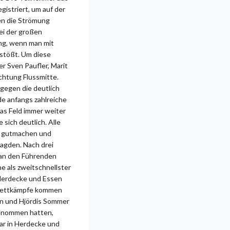
gistriert, um auf der
gen die Strömung
bei der großen
ng, wenn man mit
stößt.
Um diese
r Sven Paufler, Marit
chtung Flussmitte.
 gegen die deutlich
e anfangs zahlreiche
das Feld immer weiter
sich deutlich. Alle
e gutmachen und
jagden. Nach drei
 an den Führenden
e als zweitschnellster
 Herdecke und Essen
n Wettkämpfe kommen
ren und Hjördis Sommer
lgenommen hatten,
war in Herdecke und