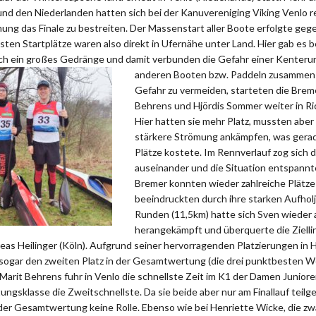
nd den Niederlanden hatten sich bei der Kanuvereniging Viking Venlo re
mung das Finale zu bestreiten. Der Massenstart aller Boote erfolgte ge
esten Startplätze waren also direkt in Ufernähe unter Land. Hier gab es 
ich ein großes Gedränge und damit verbunden die Gefahr einer Kenteru
anderen Booten bzw. Paddeln zusammen
Gefahr zu vermeiden, starteten die Breme
Behrens und Hjördis Sommer weiter in Ri
Hier hatten sie mehr Platz, mussten aber
stärkere Strömung ankämpfen, was gerad
Plätze kostete. Im Rennverlauf zog sich 
auseinander und die Situation entspannte 
Bremer konnten wieder zahlreiche Plätz
beeindruckten durch ihre starken Aufhol
Runden (11,5km) hatte sich Sven wieder
herangekämpft und überquerte die Ziellin
reas Heilinger (Köln). Aufgrund seiner hervorragenden Platzierungen in
 sogar den zweiten Platz in der Gesamtwertung (die drei punktbeste
 Marit Behrens fuhr in Venlo die schnellste Zeit im K1 der Damen Junio
ungsklasse die Zweitschnellste. Da sie beide aber nur am Finallauf tei
n der Gesamtwertung keine Rolle. Ebenso wie bei Henriette Wicke, die z