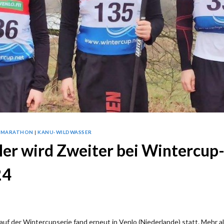
-MARATHON
|
KANU-WILDWASSER
ler wird Zweiter bei Wintercup
24
Lauf der Wintercupserie fand erneut in Venlo (Niederlande) statt. Mehr 