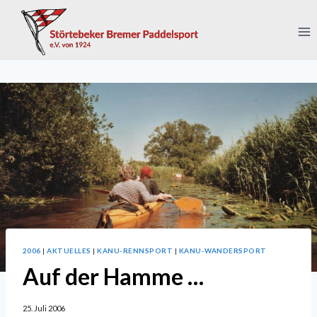
Zum
Inhalt
springen
2006
|
AKTUELLES
|
KANU-RENNSPORT
|
KANU-WANDERSPORT
Auf der Hamme …
25. Juli 2006