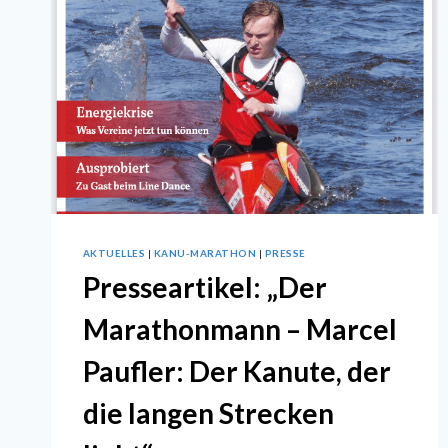
AKTUELLES
|
KANU-MARATHON
|
PRESSE
Presseartikel: „Der
Marathonmann – Marcel
Paufler: Der Kanute, der
die langen Strecken