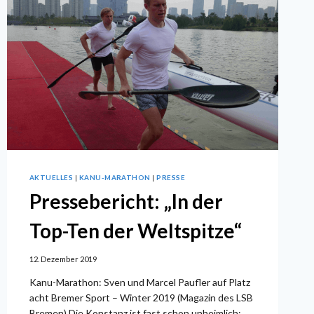
AKTUELLES
|
KANU-MARATHON
|
PRESSE
Pressebericht: „In der
Top-Ten der Weltspitze“
12. Dezember 2019
Kanu-Marathon: Sven und Marcel Paufler auf Platz
acht Bremer Sport – Winter 2019 (Magazin des LSB
Bremen) Die Konstanz ist fast schon unheimlich: