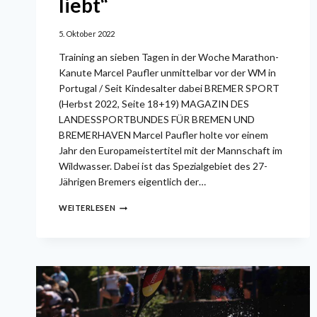
liebt“
5. Oktober 2022
Training an sieben Tagen in der Woche Marathon-
Kanute Marcel Paufler unmittelbar vor der WM in
Portugal / Seit Kindesalter dabei BREMER SPORT
(Herbst 2022, Seite 18+19) MAGAZIN DES
LANDESSPORTBUNDES FÜR BREMEN UND
BREMERHAVEN Marcel Paufler holte vor einem
Jahr den Europameistertitel mit der Mannschaft im
Wildwasser. Dabei ist das Spezialgebiet des 27-
Jährigen Bremers eigentlich der…
PRESSEARTIKEL:
WEITERLESEN
„DER
MARATHONMANN
–
MARCEL
PAUFLER:
DER
KANUTE,
DER
DIE