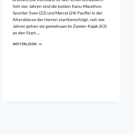
Seit vier Jahren sind die beiden Kanu-Marathon
Sportler Sven (22) und Marcel (24) Paufler in der
Altersklasse der Herren startberechtigt, seit vier
Jahren gehen sie gemeinsam im Zweier-Kajak (K2)
an den Start….
PRESSEBERICHT:
WEITERLESEN
„IN
DER
TOP-
TEN
DER
WELTSPITZE“